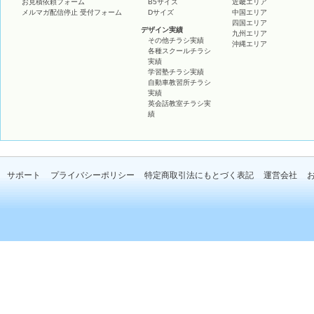
お見積依頼フォーム
B5サイズ
近畿エリア
メルマガ配信停止 受付フォーム
Dサイズ
中国エリア
四国エリア
デザイン実績
九州エリア
その他チラシ実績
沖縄エリア
各種スクールチラシ
実績
学習塾チラシ実績
自動車教習所チラシ
実績
英会話教室チラシ実
績
サポート
プライバシーポリシー
特定商取引法にもとづく表記
運営会社