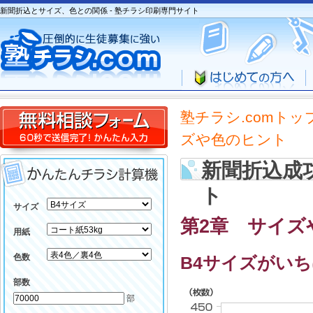
新聞折込とサイズ、色との関係 - 塾チラシ印刷専門サイト
塾チラシ.comトッ
ズや色のヒント
新聞折込成
ト
サイズ
第2章 サイズ
用紙
色数
B4サイズがい
部数
部