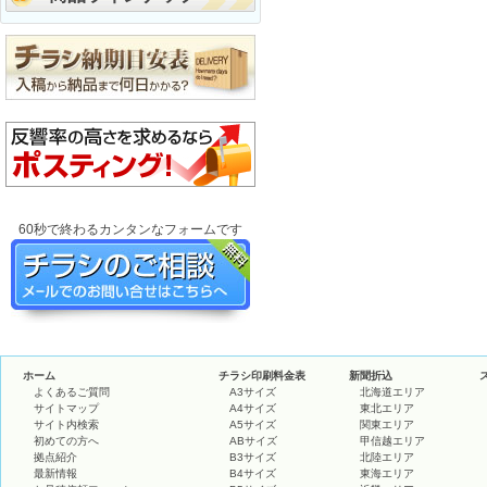
60秒で終わるカンタンなフォームです
ホーム
チラシ印刷料金表
新聞折込
よくあるご質問
A3サイズ
北海道エリア
サイトマップ
A4サイズ
東北エリア
サイト内検索
A5サイズ
関東エリア
初めての方へ
ABサイズ
甲信越エリア
拠点紹介
B3サイズ
北陸エリア
最新情報
B4サイズ
東海エリア