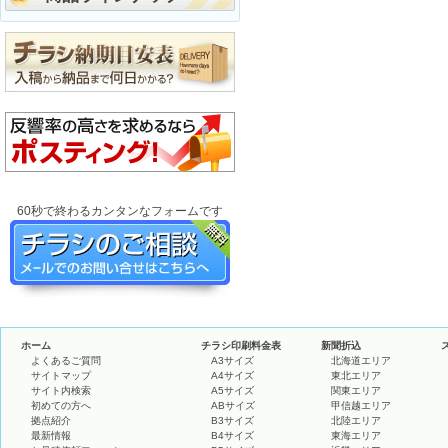
60秒で終わるカンタンなフォームです
ホーム
チラシ印刷料金表
新聞折込
よくあるご質問
A3サイズ
北海道エリア
サイトマップ
A4サイズ
東北エリア
サイト内検索
A5サイズ
関東エリア
初めての方へ
ABサイズ
甲信越エリア
拠点紹介
B3サイズ
北陸エリア
最新情報
B4サイズ
東海エリア