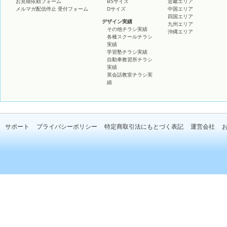
お見積依頼フォーム
B5サイズ
近畿エリア
メルマガ配信停止 受付フォーム
Dサイズ
中国エリア
四国エリア
デザイン実績
九州エリア
その他チラシ実績
沖縄エリア
各種スクールチラシ
実績
学習塾チラシ実績
自動車教習所チラシ
実績
英会話教室チラシ実
績
サポート
プライバシーポリシー
特定商取引法にもとづく表記
運営会社