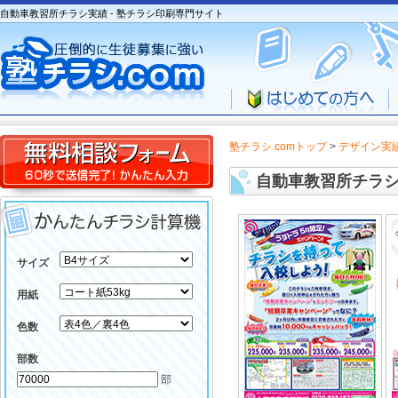
自動車教習所チラシ実績 - 塾チラシ印刷専門サイト
塾チラシ.comトップ
>
デザイン実
自動車教習所チラ
サイズ
用紙
色数
部数
部