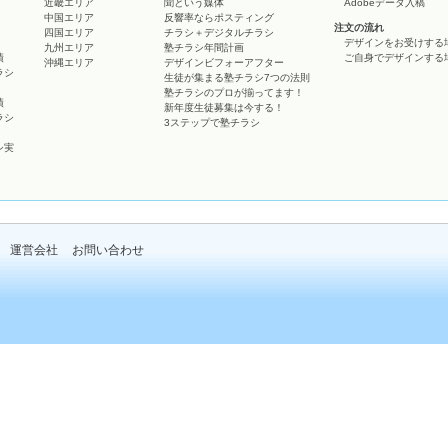
近畿エリア
聞という媒体
Adobeデータ入稿
中国エリア
反響率ならポスティング
注文の流れ
四国エリア
チラシ＋デジタルチラシ
デザインをお受けする
九州エリア
塾チラシ年間計画
績
ご自身でデザインする
沖縄エリア
デザインビフォーアフター
ラシ
生徒が集まる塾チラシ7つの法則
塾チラシのプロが揃ってます！
績
新年度生徒募集は今する！
ラシ
3ステップで塾チラシ
シ実
運営会社
お問い合わせ