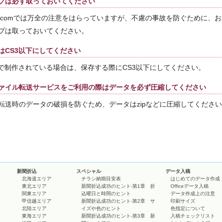
プは必ず取っておいてください
.comでは万全の注意をはらっていますが、不慮の事故を防ぐために、
プは取っておいてください。
はCS3以下にしてください
上で制作されている場合は、保存する際にCS3以下にしてください。
ァイル転送サービスをご利用の際はデータを必ず圧縮してください
転送時のデータの破損を防ぐため、データはzipなどに圧縮してくださ
新聞折込
スペシャル
データ入稿
北海道エリア
チラシ納期目安表
はじめてのデータ作成
東北エリア
新聞折込成功のヒント-第1章 折
Officeデータ入稿
関東エリア
込曜日と時間のヒント
データ作成上の注意
甲信越エリア
新聞折込成功のヒント-第2章 サ
印刷サイズ
北陸エリア
イズや色のヒント
色指定について
東海エリア
新聞折込成功のヒント-第3章 新
入稿チェックリスト