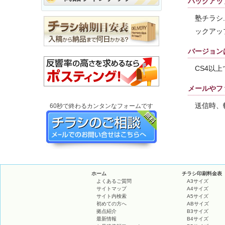
バックアッ
塾チラシ
ックアッ
バージョン
CS4以
メールやフ
送信時、
60秒で終わるカンタンなフォームです
ホーム
チラシ印刷料金表
よくあるご質問
A3サイズ
サイトマップ
A4サイズ
サイト内検索
A5サイズ
初めての方へ
ABサイズ
拠点紹介
B3サイズ
最新情報
B4サイズ