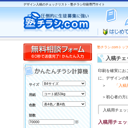
デザイン入稿のチェックリスト - 塾チラシ印刷専門サイト
塾チラシ.comトッ
入稿チェ
印刷を確実にお
に、デザインの
サイズ
＞
「入稿
用紙
＞初心者の方
色数
入稿用チェッ
部数
入稿用チェッ
部