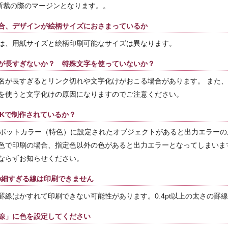
断裁の際のマージンとなります。。
合、デザインが絵柄サイズにおさまっているか
は、用紙サイズと絵柄印刷可能なサイズは異なります。
が長すぎないか？ 特殊文字を使っていないか？
名が長すぎるとリンク切れや文字化けがおこる場合があります。 また
を使うと文字化けの原因になりますのでご注意ください。
YKで制作されているか？
スポットカラー（特色）に設定されたオブジェクトがあると出力エラーの
色で印刷の場合、指定色以外の色があると出力エラーとなってしまいま
ならずお知らせください。
下の細すぎる線は印刷できません
罫線はかすれて印刷できない可能性があります。0.4pt以上の太さの罫
線」に色を設定してください