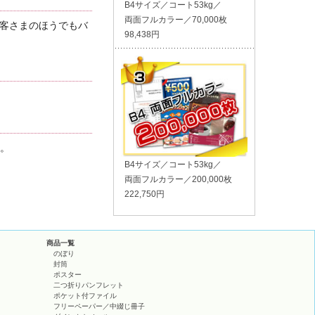
B4サイズ／コート53kg／
両面フルカラー／70,000枚
お客さまのほうでもバ
98,438円
い。
B4サイズ／コート53kg／
両面フルカラー／200,000枚
222,750円
商品一覧
のぼり
封筒
ポスター
二つ折りパンフレット
ポケット付ファイル
フリーペーパー／中綴じ冊子