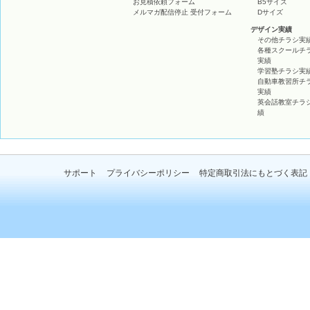
お見積依頼フォーム
B5サイズ
メルマガ配信停止 受付フォーム
Dサイズ
デザイン実績
その他チラシ実
各種スクールチ
実績
学習塾チラシ実
自動車教習所チ
実績
英会話教室チラ
績
サポート
プライバシーポリシー
特定商取引法にもとづく表記