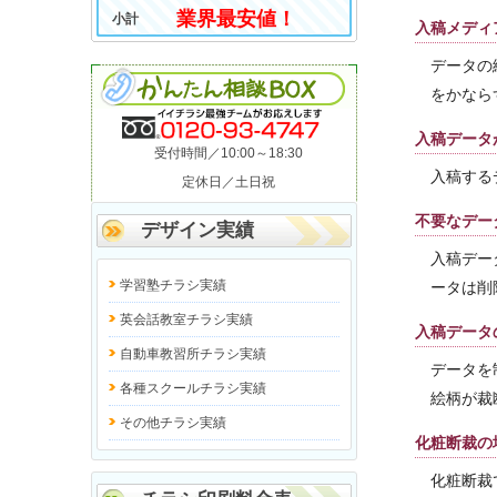
業界最安値！
小計
入稿メディ
データの
をかなら
入稿データ
受付時間／10:00～18:30
入稿する
定休日／土日祝
不要なデー
デザイン実績
入稿デー
学習塾チラシ実績
ータは削
英会話教室チラシ実績
入稿データ
自動車教習所チラシ実績
データを
各種スクールチラシ実績
絵柄が裁
その他チラシ実績
化粧断裁の
化粧断裁