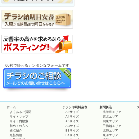
60秒で終わるカンタンなフォームです
ホーム
チラシ印刷料金表
新聞折込
よくあるご質問
A3サイズ
北海道エリア
サイトマップ
A4サイズ
東北エリア
サイト内検索
A5サイズ
関東エリア
初めての方へ
ABサイズ
甲信越エリア
拠点紹介
B3サイズ
北陸エリア
最新情報
B4サイズ
東海エリア