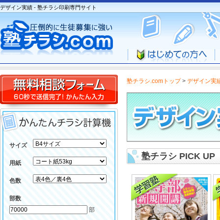
デザイン実績 - 塾チラシ印刷専門サイト
塾チラシ.comトップ
>
デザイン実
サイズ
塾チラシ PICK UP
用紙
色数
部数
部