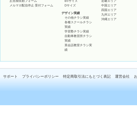
お見積依頼フォーム
B5サイズ
近畿エリア
メルマガ配信停止 受付フォーム
Dサイズ
中国エリア
四国エリア
デザイン実績
九州エリア
その他チラシ実績
沖縄エリア
各種スクールチラシ
実績
学習塾チラシ実績
自動車教習所チラシ
実績
英会話教室チラシ実
績
サポート
プライバシーポリシー
特定商取引法にもとづく表記
運営会社